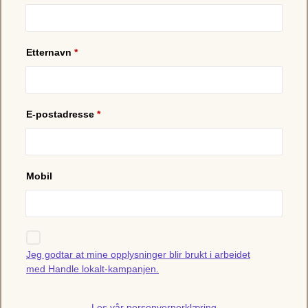
Etternavn
*
E-postadresse
*
Mobil
Jeg godtar at mine opplysninger blir brukt i arbeidet
med Handle lokalt-kampanjen.
Les vår personvernerklæring